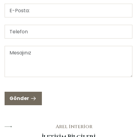
Gönder
Arel Interior
İ
l
e
t
i
ş
i
m
B
i
l
g
i
l
e
r
i