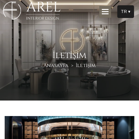
TR ▾
İ
l
e
t
i
ş
i
m
Anasayfa
İletişim