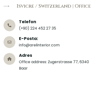
Isvıcre / Swıtzerland | Offıce
Telefon
(+90) 224 452 27 35
E-Posta:
info@arelinterior.com
Adres
Office address: Zugerstrasse 77, 6340
Baar
Altınyatak