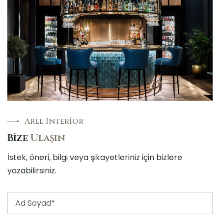
Arel Interior
B
i
z
e
U
l
a
ş
ı
n
İstek, öneri, bilgi veya şikayetleriniz için bizlere
yazabilirsiniz.