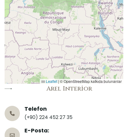
Leaflet
|
© OpenStreetMap katkıda bulunanlar
Arel Interior
Telefon
(+90) 224 452 27 35
E-Posta: